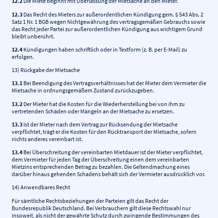
12.2
Die Miete beginnt mit Überlassung der Mietsache an den Mieter.
12.3
Das Recht des Mieters zur außerordentlichen Kündigung gem. § 543 Abs. 2
Satz 1 Nr. 1 BGB wegen Nichtgewährung des vertragsgemäßen Gebrauchs sowie
das Recht jeder Partei zur außerordentlichen Kündigung aus wichtigem Grund
bleibt unberührt.
12.4
Kündigungen haben schriftlich oder in Textform (z. B. per E-Mail) zu
erfolgen.
13) Rückgabe der Mietsache
13.1
Bei Beendigung des Vertragsverhältnisses hat der Mieter dem Vermieter die
Mietsache in ordnungsgemäßem Zustand zurückzugeben.
13.2
Der Mieter hat die Kosten für die Wiederherstellung bei von ihm zu
vertretenden Schäden oder Mängeln an der Mietsache zu ersetzen.
13.3
Ist der Mieter nach dem Vertrag zur Rücksendung der Mietsache
verpflichtet, trägt er die Kosten für den Rücktransport der Mietsache, sofern
nichts anderes vereinbart ist.
13.4
Bei Überschreitung der vereinbarten Mietdauer ist der Mieter verpflichtet,
dem Vermieter für jeden Tag der Überschreitung einen dem vereinbarten
Mietzins entsprechenden Betrag zu bezahlen. Die Geltendmachung eines
darüber hinaus gehenden Schadens behält sich der Vermieter ausdrücklich vor.
14) Anwendbares Recht
Für sämtliche Rechtsbeziehungen der Parteien gilt das Recht der
Bundesrepublik Deutschland. Bei Verbrauchern gilt diese Rechtswahl nur
insoweit, als nicht der gewährte Schutz durch zwingende Bestimmungen des