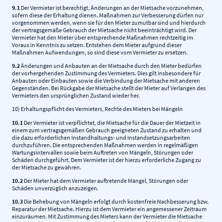
9.1
Der Vermieter ist berechtigt, Änderungen an der Mietsache vorzunehmen,
sofern diese der Erhaltung dienen. Maßnahmen zur Verbesserung dürfen nur
vorgenommen werden, wenn sie für den Mieter zumutbar sind und hierdurch
der vertragsgemäße Gebrauch der Mietsache nicht beeinträchtigt wird. Der
Vermieter hat den Mieter über entsprechende Maßnahmen rechtzeitig im
Voraus in Kenntnis zu setzen. Entstehen dem Mieter aufgrund dieser
Maßnahmen Aufwendungen, so sind diese vom Vermieter zu ersetzen.
9.2
Änderungen und Anbauten an der Mietsache durch den Mieter bedürfen
der vorhergehenden Zustimmung des Vermieters. Dies gilt insbesondere für
Anbauten oder Einbauten sowie die Verbindung der Mietsache mit anderen
Gegenständen. Bei Rückgabe der Mietsache stellt der Mieter auf Verlangen des
Vermieters den ursprünglichen Zustand wieder her.
10) Erhaltungspflicht des Vermieters, Rechte des Mieters bei Mängeln
10.1
Der Vermieter ist verpflichtet, die Mietsache für die Dauer der Mietzeit in
einem zum vertragsgemäßen Gebrauch geeigneten Zustand zu erhalten und
die dazu erforderlichen Instandhaltungs- und Instandsetzungsarbeiten
durchzuführen. Die entsprechenden Maßnahmen werden in regelmäßigen
Wartungsintervallen sowie beim Auftreten von Mängeln, Störungen oder
Schäden durchgeführt. Dem Vermieter ist der hierzu erforderliche Zugang zu
der Mietsache zu gewähren.
10.2
Der Mieter hat dem Vermieter auftretende Mängel, Störungen oder
Schäden unverzüglich anzuzeigen.
10.3
Die Behebung von Mängeln erfolgt durch kostenfreie Nachbesserung bzw.
Reparatur der Mietsache. Hierzu ist dem Vermieter ein angemessener Zeitraum
einzuräumen. Mit Zustimmung des Mieters kann der Vermieter die Mietsache