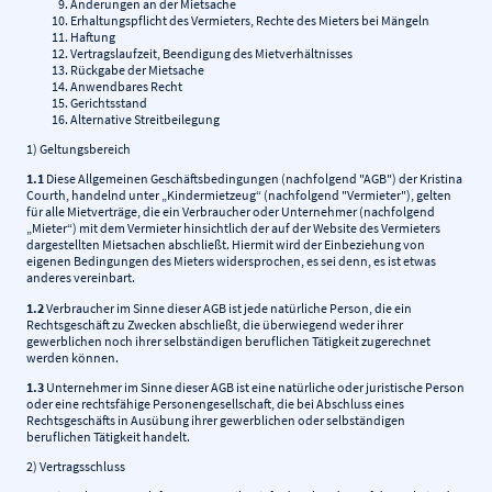
Änderungen an der Mietsache
Erhaltungspflicht des Vermieters, Rechte des Mieters bei Mängeln
Haftung
Vertragslaufzeit, Beendigung des Mietverhältnisses
Rückgabe der Mietsache
Anwendbares Recht
Gerichtsstand
Alternative Streitbeilegung
1) Geltungsbereich
1.1
Diese Allgemeinen Geschäftsbedingungen (nachfolgend "AGB") der Kristina
Courth, handelnd unter „Kindermietzeug“ (nachfolgend "Vermieter"), gelten
für alle Mietverträge, die ein Verbraucher oder Unternehmer (nachfolgend
„Mieter“) mit dem Vermieter hinsichtlich der auf der Website des Vermieters
dargestellten Mietsachen abschließt. Hiermit wird der Einbeziehung von
eigenen Bedingungen des Mieters widersprochen, es sei denn, es ist etwas
anderes vereinbart.
1.2
Verbraucher im Sinne dieser AGB ist jede natürliche Person, die ein
Rechtsgeschäft zu Zwecken abschließt, die überwiegend weder ihrer
gewerblichen noch ihrer selbständigen beruflichen Tätigkeit zugerechnet
werden können.
1.3
Unternehmer im Sinne dieser AGB ist eine natürliche oder juristische Person
oder eine rechtsfähige Personengesellschaft, die bei Abschluss eines
Rechtsgeschäfts in Ausübung ihrer gewerblichen oder selbständigen
beruflichen Tätigkeit handelt.
2) Vertragsschluss