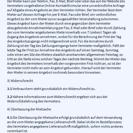
Der Mieter kann per Telefon, Fax, E-Mail, Brief oder über das auf der Website des
Vermieters vorgehaltene Online-Kontaktformular eine unverbindliche Anfrage
auf Abgabe eines Angebots an den Vermieter richten. Der Vermieter lässt dem
Mieter auf dessen Anfrage hin per E-Mail, Fax oder Brief, ein verbindliches
Angebot zu der vom Mieter zuvor ausgewählten Veranstaltung zukommen.
Dieses Angebot kann der Mieter durch eine gegenüber dem Vermieter
abzugebende Annahmeerklärung per Fax, E-Mail oder Brief oder durch Zahlung
der vom Vermieter angebotenen Miete innerhalb von 7 (sieben) Tagen ab
Zugang des Angebots annehmen, wobei für die Berechnung der Frist der Tag
des Angebotszugangs nicht mitgerechnet wird. Für die Annahme durch
Zahlung ist der Tag des Zahlungseingangs beim Vermieter maßgeblich. Fällt der
letzte Tag der Frist zur Annahme des Angebots auf einen Samstag, Sonntag,
oder einen am Sitz des Mieters staatlich anerkannten allgemeinen Feiertag, so
tritt an die Stelle eines solchen Tages der nächste Werktag. Nimmt der Mieter das
Angebot des Vermieters innerhalb der vorgenannten Frist nicht an, so ist der
Vermieter nicht mehr an sein Angebot gebunden. Hierauf wird der Vermieter
den Mieter in seinem Angebot nochmals besonders hinweisen.
3) Widerrufsrecht
3.1
Verbrauchern steht grundsätzlich ein Widerrufsrecht zu.
3.2
Nähere Informationen zum Widerrufsrecht ergeben sich aus der
Widerrufsbelehrung des Vermieters.
4) Überlassung der Mietsache
4.1
Die Überlassung der Mietsache erfolgt grundsätzlich auf dem Versandweg
an die vom Mieter angegebene Lieferanschrift. Dabei ist die im Bestellprozess
des Vermieters angegebene Lieferanschrift maßgeblich, sofern nichts anderes
vereinbart ist.