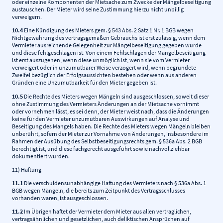
oder einzelne Komponenten der Mietsache zum Zwecke der Mängelbeseitigung
austauschen. Der Mieter wird seine Zustimmung hierzu nicht unbillig
verweigern.
10.4
Eine Kündigung des Mieters gem. § 543 Abs. 2 Satz 1 Nr. 1 BGB wegen
Nichtgewährung des vertragsgemäßen Gebrauchs ist erst zulässig, wenn dem
Vermieter ausreichende Gelegenheit zur Mängelbeseitigung gegeben wurde
und diese fehlgeschlagen ist. Von einem Fehlschlagen der Mängelbeseitigung
ist erst auszugehen, wenn diese unmöglich ist, wenn sie vom Vermieter
verweigert oder in unzumutbarer Weise verzögert wird, wenn begründete
Zweifel bezüglich der Erfolgsaussichten bestehen oder wenn aus anderen
Gründen eine Unzumutbarkeit für den Mieter gegeben ist.
10.5
Die Rechte des Mieters wegen Mängeln sind ausgeschlossen, soweit dieser
ohne Zustimmung des Vermieters Änderungen an der Mietsache vornimmt
oder vornehmen lässt, es sei denn, der Mieter weist nach, dass die Änderungen
keine für den Vermieter unzumutbaren Auswirkungen auf Analyse und
Beseitigung des Mangels haben. Die Rechte des Mieters wegen Mängeln bleiben
unberührt, sofern der Mieter zur Vornahme von Änderungen, insbesondere im
Rahmen der Ausübung des Selbstbeseitigungsrechts gem. § 536a Abs. 2 BGB
berechtigt ist, und diese fachgerecht ausgeführt sowie nachvollziehbar
dokumentiert wurden.
11) Haftung
11.1
Die verschuldensunabhängige Haftung des Vermieters nach § 536a Abs. 1
BGB wegen Mängeln, die bereits zum Zeitpunkt des Vertragsschlusses
vorhanden waren, ist ausgeschlossen.
11.2
Im Übrigen haftet der Vermieter dem Mieter aus allen vertraglichen,
vertragsähnlichen und gesetzlichen, auch deliktischen Ansprüchen auf