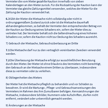
Vermieter die vom Mieter gezahlte Kaution innerhalb von sieben
Kalendertagen an den Mieter zurück. Für die Rückzahlung der Kaution kann der
Vermieter das gleiche Zahlungsmittel verwenden, welches der Mieter für die
Zahlung der Kaution verwendet hat.
6.3
Gibt der Mieter die Mietsache nicht vollständig oder nicht in
ordnungsgemäßem Zustand zurück oder ist die Mietsache dauerhaft
abhandengekommen, so behält der Vermieter den entsprechenden Betrag von
der Kaution zur Deckung seines Schadens ein, sofern der Mieter dies zu
vertreten hat. Der Vermieter behält sich die Geltendmachung eines höheren
Schadens vor, sofern die Kaution nicht zur Deckung des Schadens ausreicht.
7) Gebrauch der Mietsache, Gebrauchsüberlassung an Dritte
7.1
Die Mietsache darf nur zu den vertraglich vereinbarten Zwecken verwendet
werden.
7.2
Die Überlassung der Mietsache erfolgt zur ausschließlichen Benutzung
durch den Mieter. Der Mieter ist ohne Erlaubnis des Vermieters nicht berechtigt,
den Gebrauch an der Mietsache einem Dritten zu überlassen, insbesondere
diese zu vermieten oder zu verleihen.
8) Obliegenheiten des Mieters
Der Mieter hat die Mietsache pfleglich zu behandeln und vor Schäden zu
bewahren. Er wird die Wartungs-, Pflege- und Gebrauchsanweisungen des
Vermieters im Rahmen des ihm Zumutbaren befolgen. Kennzeichnungen der
Mietsache, insbesondere Schilder, Nummern oder Aufschriften, dürfen nicht
entfernt, verändert oder unkenntlich gemacht werden.
9) Änderungen an der Mietsache