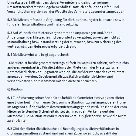
Umsatzsteuer fällt nicht an, da der Vermieter als Kleinunternehmer
umsatzsteuerbefreit ist. Gegebenenfalls zusätzlich anfallende Liefer- und
Versandkosten werden auf der Website des Vermieters gesondert angegeben.
5.2
Die Miete umfasst die Vergütung für die Überlassung der Mietsache sowie
für deren Instandhaltung und Instandsetzung.
5.3
Auf Wunsch des Mieters vorgenommene Anpassungen und/oder
Änderungen der Mietsache sind gesondert zu vergüten, soweit sie nicht zur
Instandhaltung bzw. Instandsetzung der Mietsache, bzw. zur Sicherung des
vertragsmäßigen Gebrauchs erforderlich sind.
5.4
Die Miete wird wie folgt abgerechnet:
- Die Miete ist für die gesamte Vertragslaufzeit im Voraus zu zahlen, sofern nichts
anderes vereinbart ist. Für die Zahlung der Miete kann der Mieter zwischen
unterschiedlichen Zahlungsarten wählen, die auf der Website des Vermieters
angegeben werden. Gegebenenfalls zusätzlich anfallende Liefer- und
Versandkosten sind zusammen mit der Miete zu entrichten.
6) Kaution
6.1
Zur Sicherung seiner Ansprüche behält der Vermieter sich vor, vom Mieter
eine Sicherheit in Form einer Geldsumme (Kaution) zu verlangen, deren Höhe
im Angebot auf der Website des Vermieters angegeben wird. Die Höhe der vom
Mieter zu leistenden Sicherheit richtet sich nach dem Verkehrswert der
Mietsache. Die Kaution ist vom Mieter im Voraus in gleicher Weise wie die Miete
zu entrichten.
6.2
Gibt der Mieter die Mietsache bei Beendigung des Mietverhältnisses in
ordnungsgemäßem Zustand und mit allem Zubehör zurück, so zahlt der