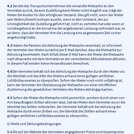
4.2
Sendet das Transportunternehmen die versandte Mietsache an den
Vermieter zurück, da eine Zustellung beim Mieter nicht möglich war, trägt der
Mieter die Kosten für den erfolglosen Versand. Dies gilt nicht, wenn der Mieter
sein Widerrufsrecht wirksam ausübt, wenn er den Umstand, der zur
Unmöglichkeit der Zustellung geführt hat, nicht zu vertreten hat oder wenn er
vorübergehend an der Annahme der angebotenen Leistung verhindert war, es
sei denn, dass der Vermieter ihm die Leistung eine angemessene Zeit vorher
angekündigt hatte.
4.3
Haben die Parteien die Abholung der Mietsache vereinbart, so informiert
der Vermieter den Mieter zunächst per E-Mail darüber, dass die Mietsache zur
Abholung bereitsteht. Nach Erhalt dieser E-Mail kann der Mieter die Mietsache
nach Absprache mit dem Vermieter an der vereinbarten Abholadresse abholen.
In diesem Fall werden keine Versandkosten berechnet.
4.4
Der Vermieter behält sich bei Abholung der Mietsache durch den Mieter vor,
die Identität und das Alter des Mieters anhand eines gültigen amtlichen
Lichtbildausweises zu überprüfen. Sofern der Mieter noch nicht volljährig ist,
kann der Vermieter die Überlassung der Mietsache von einer schriftlichen
Zustimmung des gesetzlichen Vertreters des Mieters abhängig machen.
4.5
Sofern der Mieter die Mietsache nicht persönlich, sondern durch einen von
ihm beauftragten Dritten abholen lässt, hat der Mieter dem Vermieter zuvor die
Identität des Dritten mitzuteilen. Der Vermieter behält sich bei Abholung der
Mietsache durch einen Dritten vor, die Identität des Dritten anhand eines
gültigen amtlichen Lichtbildausweises zu überprüfen.
5) Miete und Zahlungsbedingungen
5.1
Die auf der Website des Vermieters angegebenen Preise sind Gesamtpreise.