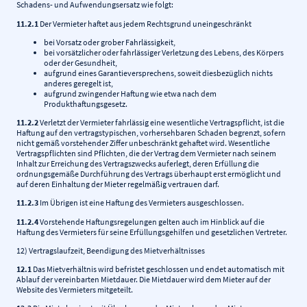
Schadens- und Aufwendungsersatz wie folgt:
11.2.1
Der Vermieter haftet aus jedem Rechtsgrund uneingeschränkt
bei Vorsatz oder grober Fahrlässigkeit,
bei vorsätzlicher oder fahrlässiger Verletzung des Lebens, des Körpers
oder der Gesundheit,
aufgrund eines Garantieversprechens, soweit diesbezüglich nichts
anderes geregelt ist,
aufgrund zwingender Haftung wie etwa nach dem
Produkthaftungsgesetz.
11.2.2
Verletzt der Vermieter fahrlässig eine wesentliche Vertragspflicht, ist die
Haftung auf den vertragstypischen, vorhersehbaren Schaden begrenzt, sofern
nicht gemäß vorstehender Ziffer unbeschränkt gehaftet wird. Wesentliche
Vertragspflichten sind Pflichten, die der Vertrag dem Vermieter nach seinem
Inhalt zur Erreichung des Vertragszwecks auferlegt, deren Erfüllung die
ordnungsgemäße Durchführung des Vertrags überhaupt erst ermöglicht und
auf deren Einhaltung der Mieter regelmäßig vertrauen darf.
11.2.3
Im Übrigen ist eine Haftung des Vermieters ausgeschlossen.
11.2.4
Vorstehende Haftungsregelungen gelten auch im Hinblick auf die
Haftung des Vermieters für seine Erfüllungsgehilfen und gesetzlichen Vertreter.
12) Vertragslaufzeit, Beendigung des Mietverhältnisses
12.1
Das Mietverhältnis wird befristet geschlossen und endet automatisch mit
Ablauf der vereinbarten Mietdauer. Die Mietdauer wird dem Mieter auf der
Website des Vermieters mitgeteilt.